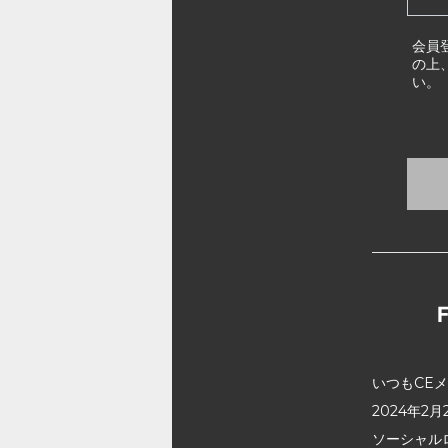
会員
の上
い。
いつもCE
2024年
ソーシャル