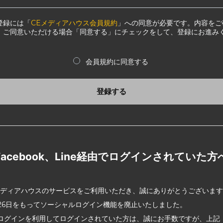
登録には「
CEメディアハウス会員規約
」への同意が必要です。内容をご
、ご同意いただける場合「同意する」にチェックをして、登録にお進み
会員規約に同意する
登録する
Facebook、Line経由でログインされていた方
メディアハウスのサービスをご利用いただき、誠にありがとうございま
2月26日をもってソーシャルログイン機能を廃止いたしました。
ログインを利用してログインされていた方は、誠にお手数ですが、上記