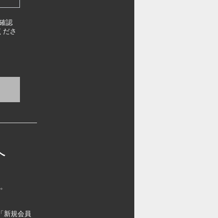
確認
くださ
へ
す。
「新規会員