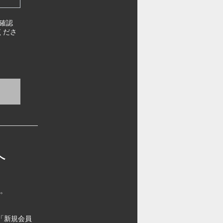
確認
くださ
へ
す。
「新規会員