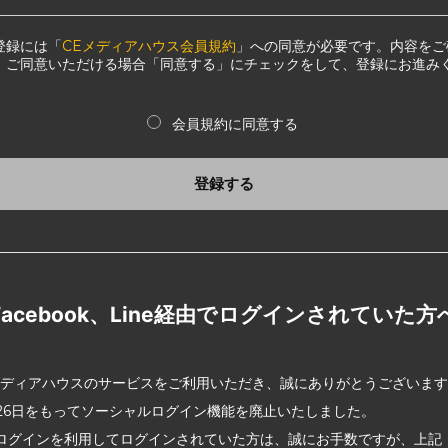
登録には「
CEメディアハウス会員規約
」への同意が必要です。内容をご
、ご同意いただける場合「同意する」にチェックをして、登録にお進み
会員規約に同意する
登録する
Facebook、Line経由でログインされていた方
メディアハウスのサービスをご利用いただき、誠にありがとうございま
2月26日をもってソーシャルログイン機能を廃止いたしました。
ログインを利用してログインされていた方は、誠にお手数ですが、上記