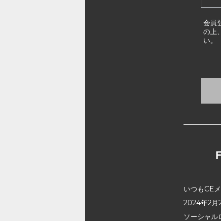
会員
の上
い。
いつもCE
2024年
ソーシャル