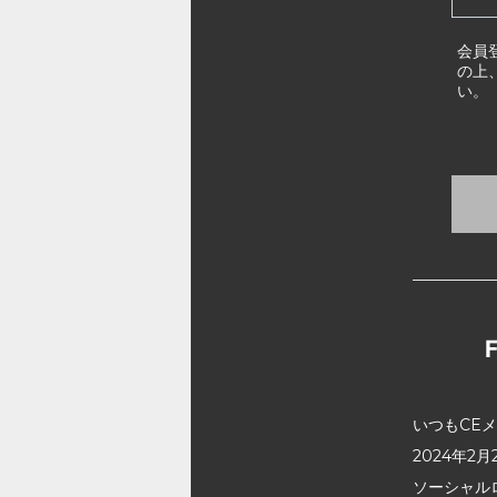
会員
の上
い。
いつもCE
2024年
ソーシャル