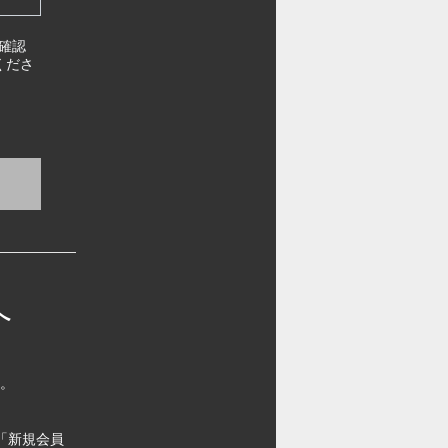
確認
くださ
へ
す。
「新規会員