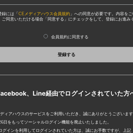
登録には「
CEメディアハウス会員規約
」への同意が必要です。内容をご
、ご同意いただける場合「同意する」にチェックをして、登録にお進み
会員規約に同意する
登録する
Facebook、Line経由でログインされていた方
メディアハウスのサービスをご利用いただき、誠にありがとうございま
2月26日をもってソーシャルログイン機能を廃止いたしました。
ログインを利用してログインされていた方は、誠にお手数ですが、上記