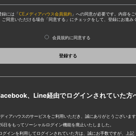
登録には「
CEメディアハウス会員規約
」への同意が必要です。内容をご
、ご同意いただける場合「同意する」にチェックをして、登録にお進み
会員規約に同意する
登録する
Facebook、Line経由でログインされていた方
メディアハウスのサービスをご利用いただき、誠にありがとうございま
2月26日をもってソーシャルログイン機能を廃止いたしました。
ログインを利用してログインされていた方は、誠にお手数ですが、上記