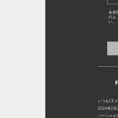
会員
の上
い。
いつもCE
2024年
ソーシャル