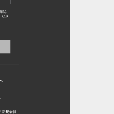
確認
くださ
へ
す。
「新規会員