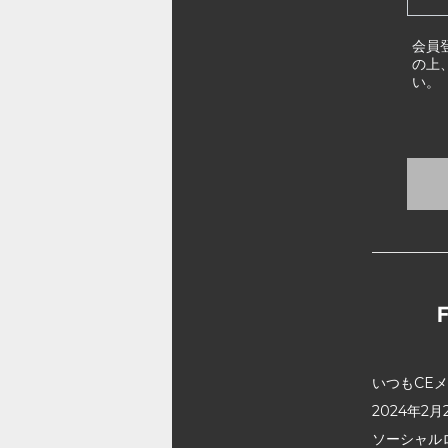
会員
の上
い。
いつもCE
2024年
ソーシャル