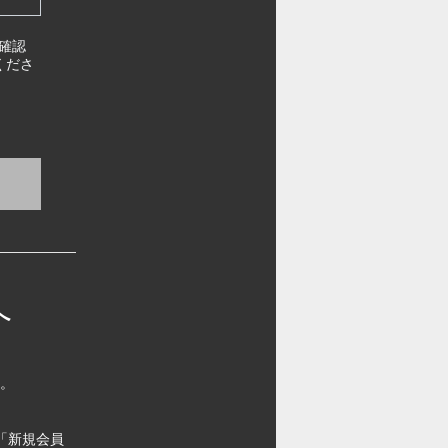
確認
くださ
へ
す。
「新規会員