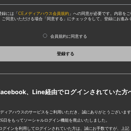
登録には「
CEメディアハウス会員規約
」への同意が必要です。内容をご
、ご同意いただける場合「同意する」にチェックをして、登録にお進み
会員規約に同意する
登録する
Facebook、Line経由でログインされていた方
メディアハウスのサービスをご利用いただき、誠にありがとうございま
2月26日をもってソーシャルログイン機能を廃止いたしました。
ログインを利用してログインされていた方は、誠にお手数ですが、上記