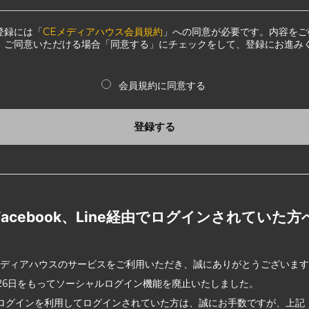
登録には「
CEメディアハウス会員規約
」への同意が必要です。内容をご
、ご同意いただける場合「同意する」にチェックをして、登録にお進み
会員規約に同意する
登録する
Facebook、Line経由でログインされていた方
メディアハウスのサービスをご利用いただき、誠にありがとうございま
2月26日をもってソーシャルログイン機能を廃止いたしました。
ログインを利用してログインされていた方は、誠にお手数ですが、上記