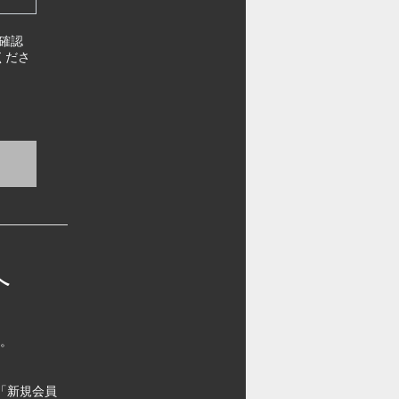
確認
くださ
へ
す。
「新規会員