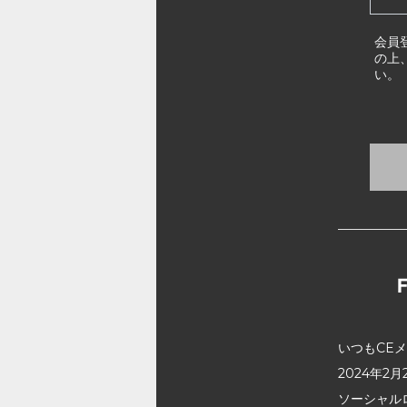
会員
の上
い。
いつもCE
2024年
ソーシャル