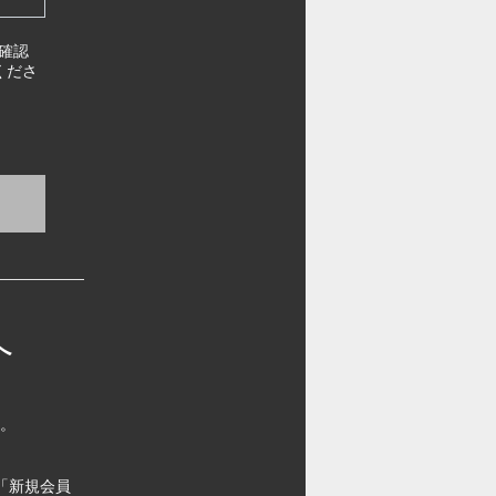
確認
くださ
へ
す。
「新規会員