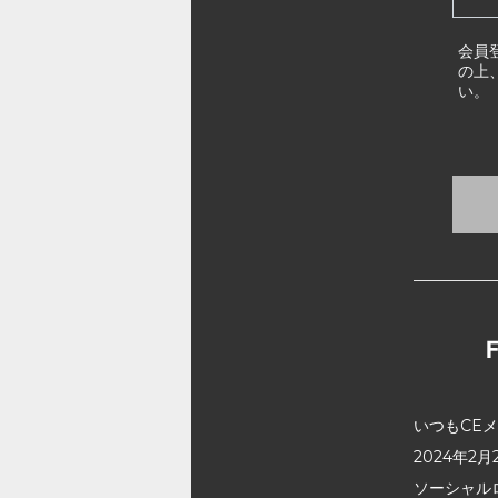
会員
の上
い。
いつもCE
2024年
ソーシャル