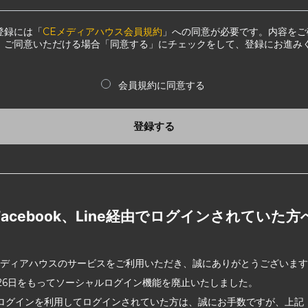
登録には「
CEメディアハウス会員規約
」への同意が必要です。内容をご
、ご同意いただける場合「同意する」にチェックをして、登録にお進み
会員規約に同意する
登録する
Facebook、Line経由でログインされていた方
メディアハウスのサービスをご利用いただき、誠にありがとうございま
2月26日をもってソーシャルログイン機能を廃止いたしました。
ログインを利用してログインされていた方は、誠にお手数ですが、上記