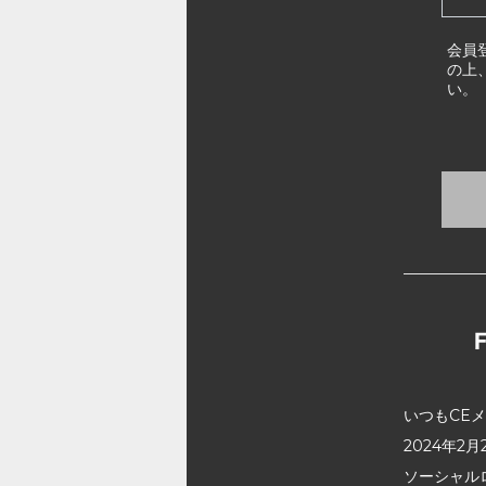
会員
の上
い。
いつもCE
2024年
ソーシャル