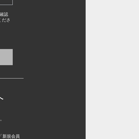
確認
くださ
へ
す。
「新規会員