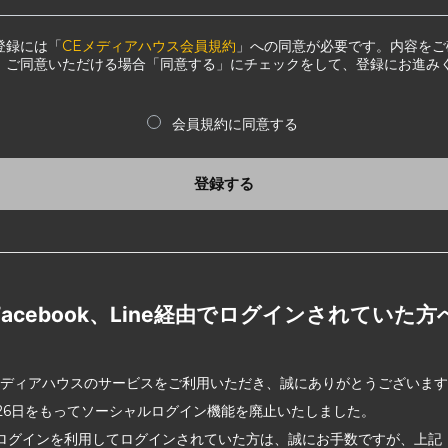
登録には「
CEメディアハウス会員規約
」への同意が必要です。内容をご
、ご同意いただける場合「同意する」にチェックをして、登録にお進み
会員規約に同意する
登録する
Facebook、Line経由でログインされていた方
メディアハウスのサービスをご利用いただき、誠にありがとうございま
2月26日をもってソーシャルログイン機能を廃止いたしました。
ログインを利用してログインされていた方は、誠にお手数ですが、上記