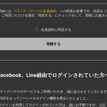
登録には「
CEメディアハウス会員規約
」への同意が必要です。内容をご
、ご同意いただける場合「同意する」にチェックをして、登録にお進み
会員規約に同意する
登録する
Facebook、Line経由でログインされていた方
メディアハウスのサービスをご利用いただき、誠にありがとうございま
2月26日をもってソーシャルログイン機能を廃止いたしました。
ログインを利用してログインされていた方は、誠にお手数ですが、上記