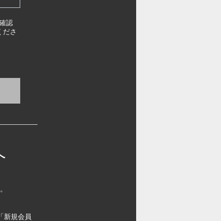
確認
くださ
へ
す。
「新規会員