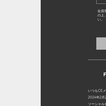
会員
の上
い。
いつもCE
2024年
ソーシャル