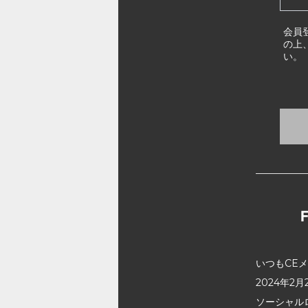
会員
の上
い。
いつもCE
2024年
ソーシャル