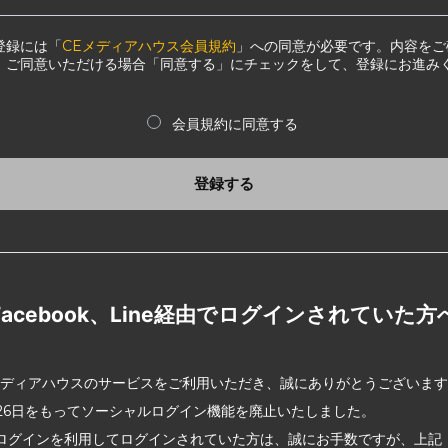
登録には「
CEメディアハウス会員規約
」への同意が必要です。内容をご
、ご同意いただける場合「同意する」にチェックをして、登録にお進み
会員規約に同意する
登録する
Facebook、Line経由でログインされていた方
メディアハウスのサービスをご利用いただき、誠にありがとうございま
2月26日をもってソーシャルログイン機能を廃止いたしました。
ログインを利用してログインされていた方は、誠にお手数ですが、上記