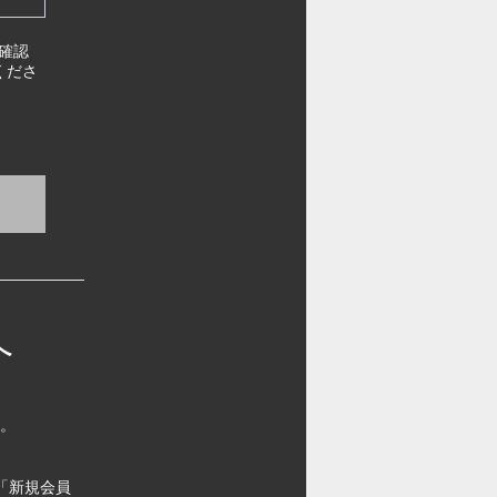
確認
くださ
へ
す。
「新規会員