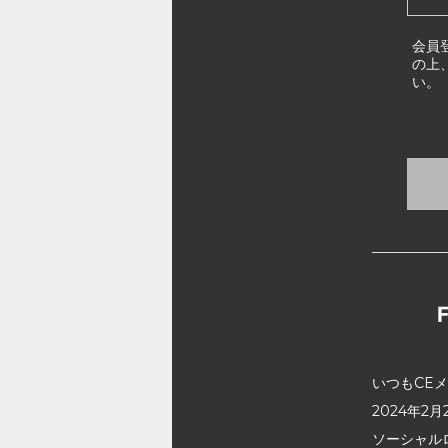
会員
の上
い。
いつもCE
2024年
ソーシャル