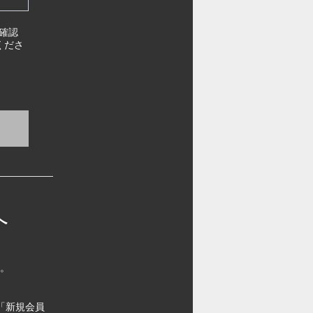
確認
くださ
へ
す。
「新規会員