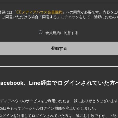
登録には「
CEメディアハウス会員規約
」への同意が必要です。内容をご
、ご同意いただける場合「同意する」にチェックをして、登録にお進み
会員規約に同意する
登録する
Facebook、Line経由でログインされていた方
メディアハウスのサービスをご利用いただき、誠にありがとうございま
2月26日をもってソーシャルログイン機能を廃止いたしました。
ログインを利用してログインされていた方は、誠にお手数ですが、上記