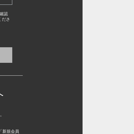
確認
くださ
へ
す。
「新規会員