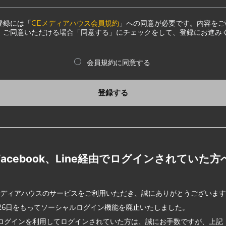
登録には「
CEメディアハウス会員規約
」への同意が必要です。内容をご
、ご同意いただける場合「同意する」にチェックをして、登録にお進み
会員規約に同意する
登録する
Facebook、Line経由でログインされていた方
メディアハウスのサービスをご利用いただき、誠にありがとうございま
2月26日をもってソーシャルログイン機能を廃止いたしました。
ログインを利用してログインされていた方は、誠にお手数ですが、上記