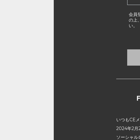
会員
の上
い。
いつもCE
2024年
ソーシャル