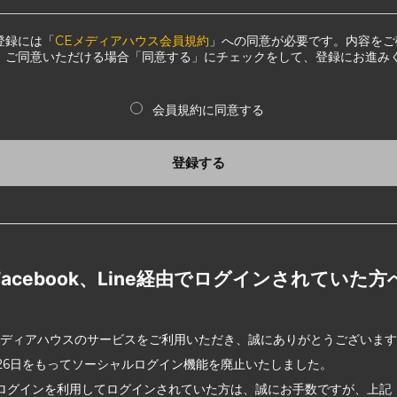
登録には「
CEメディアハウス会員規約
」への同意が必要です。内容をご
、ご同意いただける場合「同意する」にチェックをして、登録にお進み
会員規約に同意する
登録する
Facebook、Line経由でログインされていた方
メディアハウスのサービスをご利用いただき、誠にありがとうございま
2月26日をもってソーシャルログイン機能を廃止いたしました。
ログインを利用してログインされていた方は、誠にお手数ですが、上記