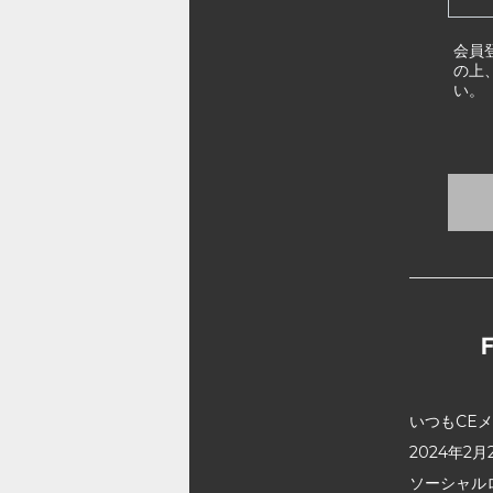
会員
の上
い。
いつもCE
2024年
ソーシャル