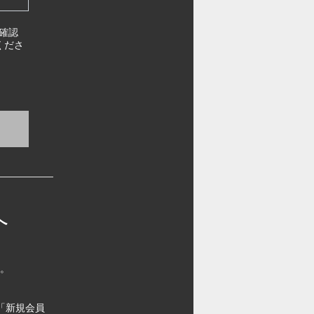
確認
くださ
へ
す。
「新規会員