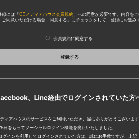
登録には「
CEメディアハウス会員規約
」への同意が必要です。内容をご
、ご同意いただける場合「同意する」にチェックをして、登録にお進み
会員規約に同意する
登録する
Facebook、Line経由でログインされていた方
メディアハウスのサービスをご利用いただき、誠にありがとうございま
2月26日をもってソーシャルログイン機能を廃止いたしました。
ログインを利用してログインされていた方は、誠にお手数ですが、上記