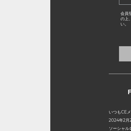
会員
の上
い。
いつもCE
2024年
ソーシャル