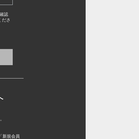
確認
くださ
へ
す。
「新規会員