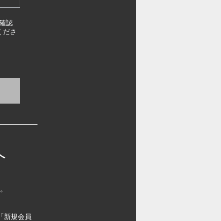
確認
くださ
へ
す。
「新規会員