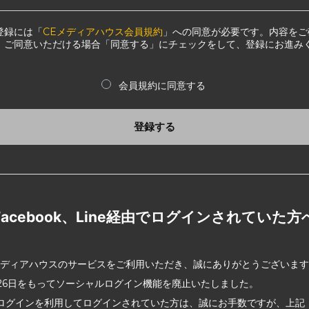
登録には「
CEメディアハウス会員規約
」への同意が必要です。内容をご
、ご同意いただける場合「同意する」にチェックをして、登録にお進み
会員規約に同意する
登録する
Facebook、Line経由でログインされていた方
メディアハウスのサービスをご利用いただき、誠にありがとうございま
2月26日をもってソーシャルログイン機能を廃止いたしました。
ログインを利用してログインされていた方は、誠にお手数ですが、上記