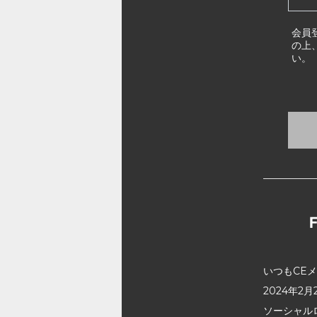
会員
の上
い。
いつもCE
2024年
ソーシャル