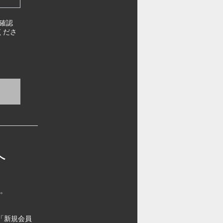
確認
くださ
へ
す。
「新規会員