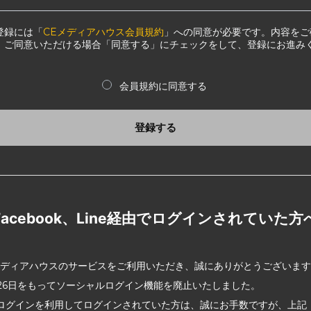
登録には「
CEメディアハウス会員規約
」への同意が必要です。内容をご
、ご同意いただける場合「同意する」にチェックをして、登録にお進み
会員規約に同意する
登録する
Facebook、Line経由でログインされていた方
メディアハウスのサービスをご利用いただき、誠にありがとうございま
2月26日をもってソーシャルログイン機能を廃止いたしました。
ログインを利用してログインされていた方は、誠にお手数ですが、上記