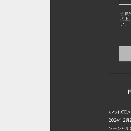
会員
の上
い。
いつもCE
2024年
ソーシャル