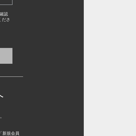
確認
くださ
へ
す。
「新規会員