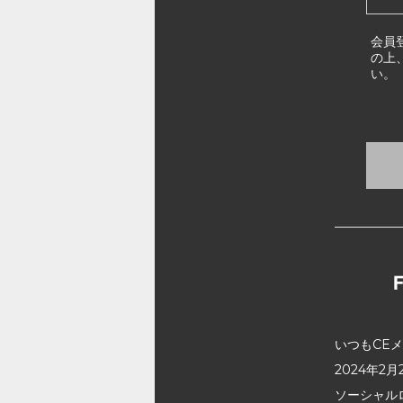
会員
の上
い。
いつもCE
2024年
ソーシャル