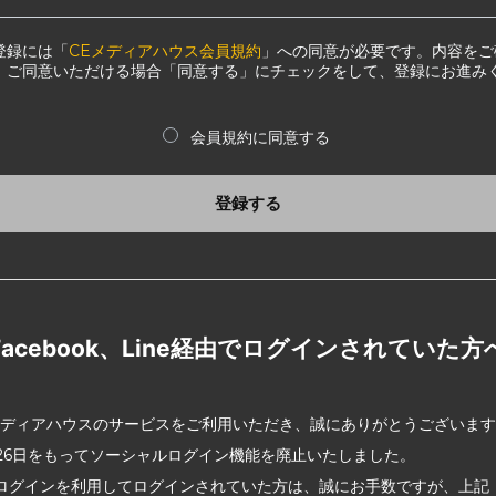
登録には「
CEメディアハウス会員規約
」への同意が必要です。内容をご
、ご同意いただける場合「同意する」にチェックをして、登録にお進み
会員規約に同意する
登録する
Facebook、Line経由でログインされていた方
メディアハウスのサービスをご利用いただき、誠にありがとうございま
2月26日をもってソーシャルログイン機能を廃止いたしました。
ログインを利用してログインされていた方は、誠にお手数ですが、上記