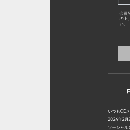
会員
の上
い。
いつもCE
2024年
ソーシャル