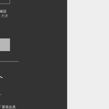
確認
くださ
へ
す。
「新規会員