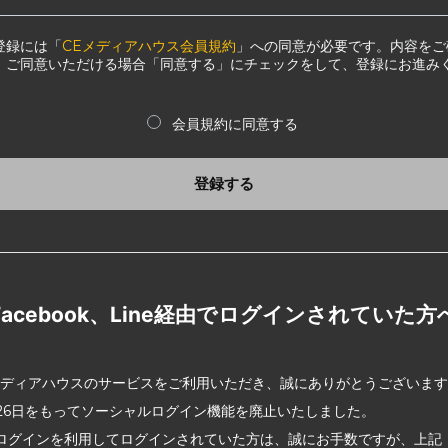
登録には「
CEメディアハウス会員規約
」への同意が必要です。内容をご
、ご同意いただける場合「同意する」にチェックをして、登録にお進み
会員規約に同意する
登録する
Facebook、Line経由でログインされていた方
メディアハウスのサービスをご利用いただき、誠にありがとうございま
2月26日をもってソーシャルログイン機能を廃止いたしました。
ログインを利用してログインされていた方は、誠にお手数ですが、上記