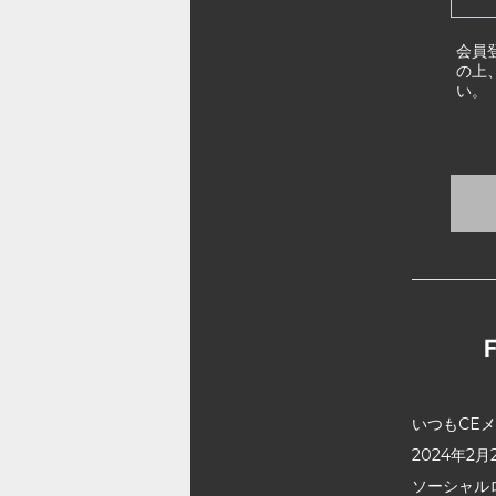
会員
の上
い。
いつもCE
2024年
ソーシャル