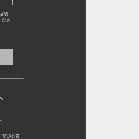
確認
くださ
へ
す。
「新規会員