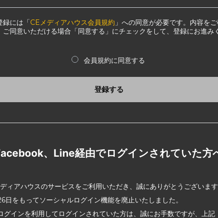
登録には「
CEメディアハウス会員規約
」への同意が必要です。内容をご
、ご同意いただける場合「同意する」にチェックをして、登録にお進み
会員規約に同意する
登録する
Facebook、Line経由でログインされていた方
メディアハウスのサービスをご利用いただき、誠にありがとうございま
2月26日をもってソーシャルログイン機能を廃止いたしました。
ログインを利用してログインされていた方は、誠にお手数ですが、上記