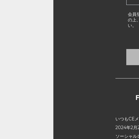
会員
の上
い。
いつもCE
2024年
ソーシャル