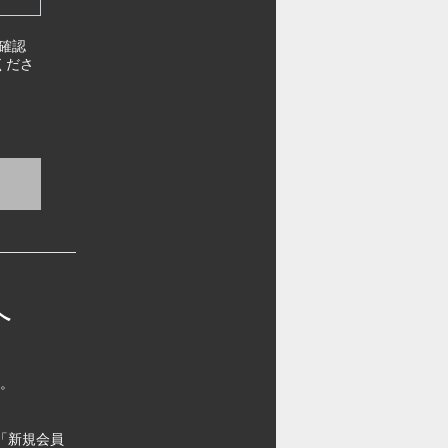
確認
くださ
へ
す。
「新規会員