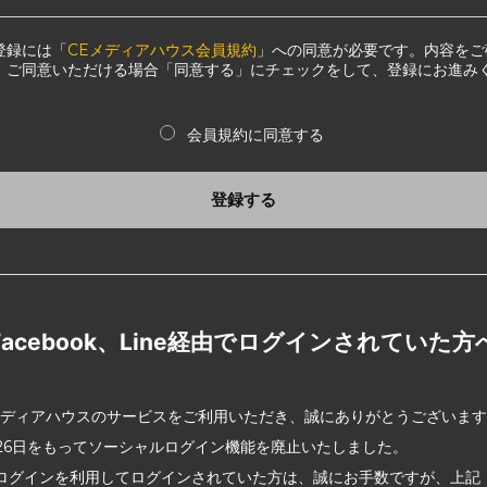
登録には「
CEメディアハウス会員規約
」への同意が必要です。内容をご
、ご同意いただける場合「同意する」にチェックをして、登録にお進み
会員規約に同意する
登録する
Facebook、Line経由でログインされていた方
メディアハウスのサービスをご利用いただき、誠にありがとうございま
2月26日をもってソーシャルログイン機能を廃止いたしました。
ログインを利用してログインされていた方は、誠にお手数ですが、上記