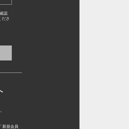
確認
くださ
へ
す。
「新規会員