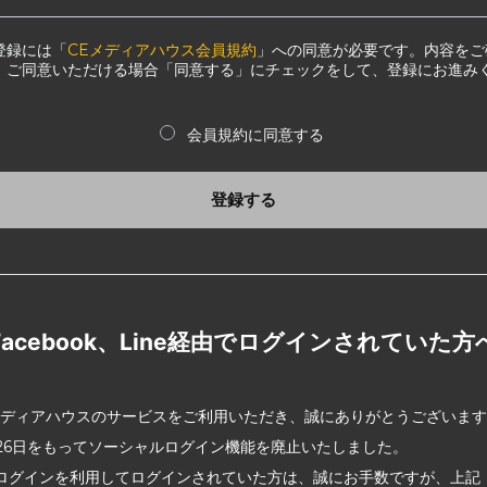
登録には「
CEメディアハウス会員規約
」への同意が必要です。内容をご
、ご同意いただける場合「同意する」にチェックをして、登録にお進み
会員規約に同意する
登録する
Facebook、Line経由でログインされていた方
メディアハウスのサービスをご利用いただき、誠にありがとうございま
2月26日をもってソーシャルログイン機能を廃止いたしました。
ログインを利用してログインされていた方は、誠にお手数ですが、上記