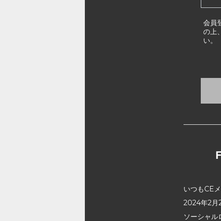
会員
の上
い。
いつもCE
2024年
ソーシャル