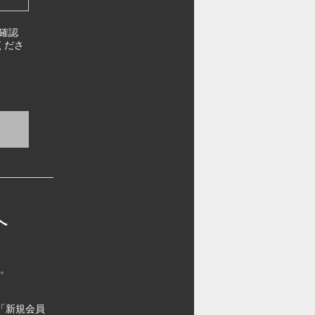
確認
くださ
へ
す。
「新規会員