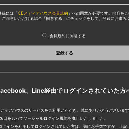
登録には「
CEメディアハウス会員規約
」への同意が必要です。内容をご
、ご同意いただける場合「同意する」にチェックをして、登録にお進み
会員規約に同意する
登録する
Facebook、Line経由でログインされていた方
メディアハウスのサービスをご利用いただき、誠にありがとうございま
2月26日をもってソーシャルログイン機能を廃止いたしました。
ログインを利用してログインされていた方は、誠にお手数ですが、上記