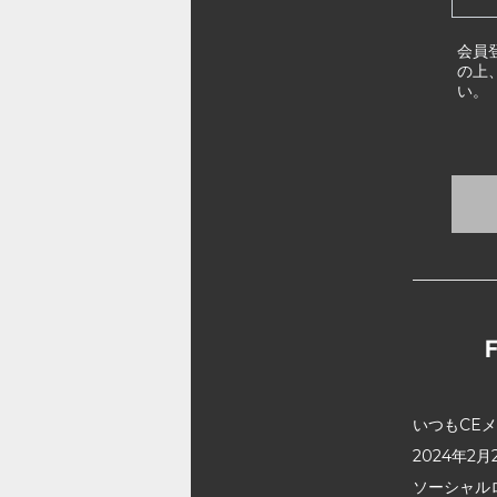
会員
の上
い。
いつもCE
2024年
ソーシャル