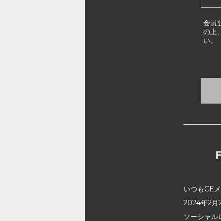
会員
の上
い。
いつもCE
2024年
ソーシャル