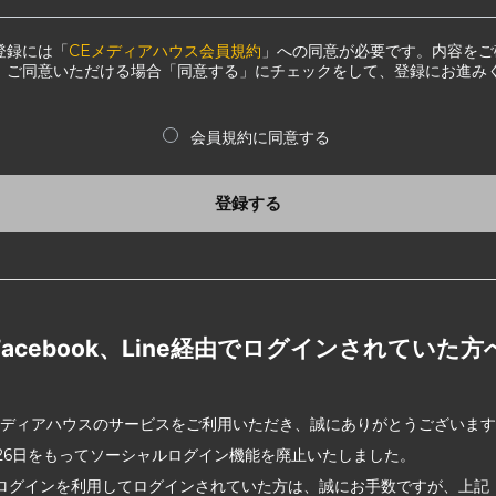
登録には「
CEメディアハウス会員規約
」への同意が必要です。内容をご
、ご同意いただける場合「同意する」にチェックをして、登録にお進み
会員規約に同意する
登録する
Facebook、Line経由でログインされていた方
メディアハウスのサービスをご利用いただき、誠にありがとうございま
2月26日をもってソーシャルログイン機能を廃止いたしました。
ログインを利用してログインされていた方は、誠にお手数ですが、上記