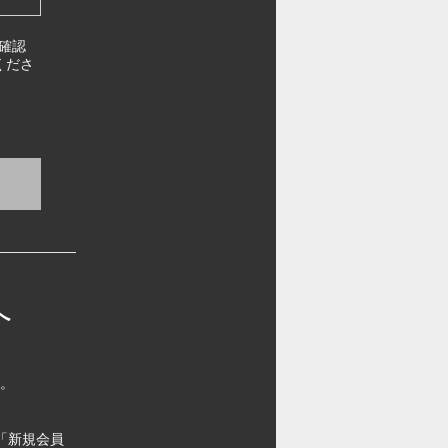
確認
くださ
へ
す。
「新規会員