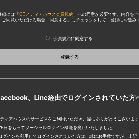
登録には「
CEメディアハウス会員規約
」への同意が必要です。内容をご
、ご同意いただける場合「同意する」にチェックをして、登録にお進み
会員規約に同意する
登録する
Facebook、Line経由でログインされていた方
メディアハウスのサービスをご利用いただき、誠にありがとうございま
2月26日をもってソーシャルログイン機能を廃止いたしました。
ログインを利用してログインされていた方は、誠にお手数ですが、上記