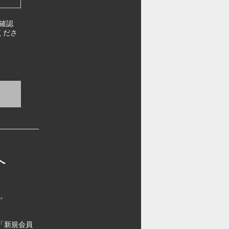
確認
くださ
へ
す。
「新規会員