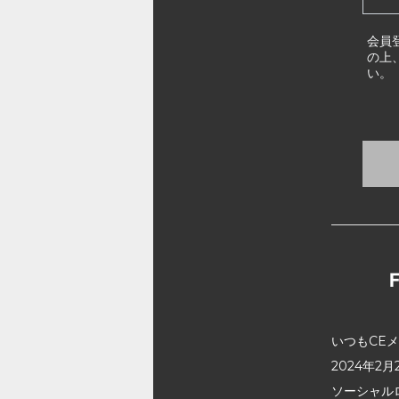
会員
の上
い。
いつもCE
2024年
ソーシャル