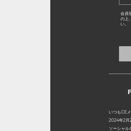
会員
の上
い。
いつもCE
2024年
ソーシャル