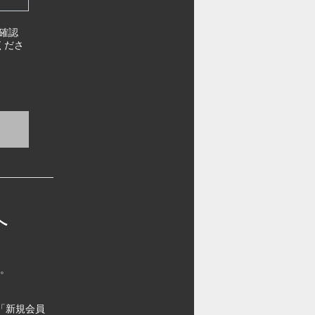
確認
くださ
へ
す。
「新規会員