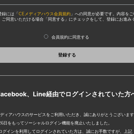
登録には「
CEメディアハウス会員規約
」への同意が必要です。内容をご
、ご同意いただける場合「同意する」にチェックをして、登録にお進み
会員規約に同意する
登録する
Facebook、Line経由でログインされていた方
メディアハウスのサービスをご利用いただき、誠にありがとうございま
2月26日をもってソーシャルログイン機能を廃止いたしました。
ログインを利用してログインされていた方は、誠にお手数ですが、上記