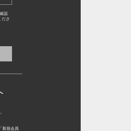
確認
くださ
へ
す。
「新規会員