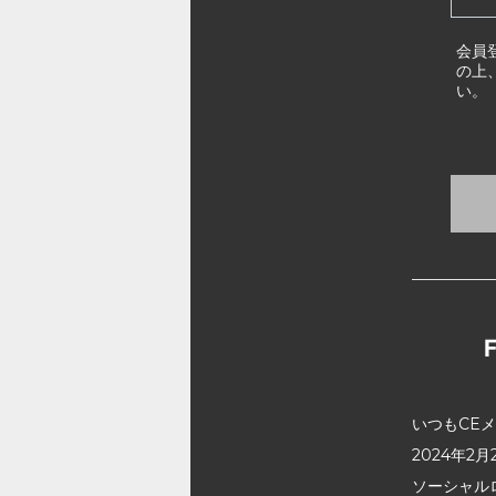
会員
の上
い。
いつもCE
2024年
ソーシャル