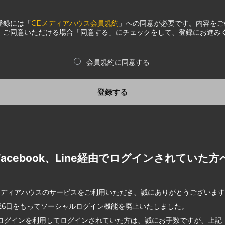
登録には「
CEメディアハウス会員規約
」への同意が必要です。内容をご
、ご同意いただける場合「同意する」にチェックをして、登録にお進み
会員規約に同意する
登録する
Facebook、Line経由でログインされていた方
メディアハウスのサービスをご利用いただき、誠にありがとうございま
2月26日をもってソーシャルログイン機能を廃止いたしました。
ログインを利用してログインされていた方は、誠にお手数ですが、上記