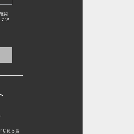
確認
くださ
へ
す。
「新規会員