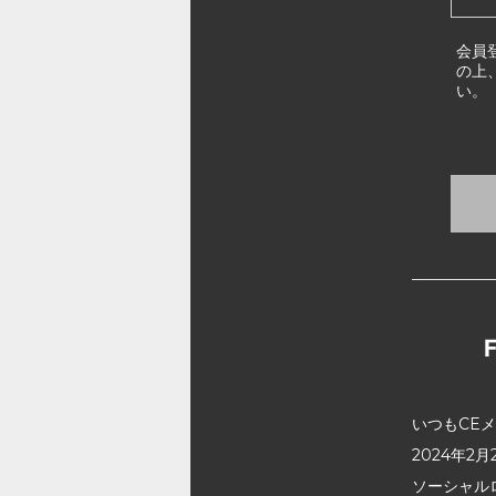
会員
の上
い。
いつもCE
2024年
ソーシャル