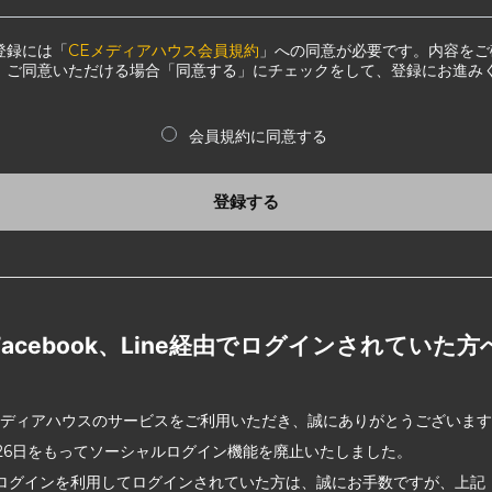
登録には「
CEメディアハウス会員規約
」への同意が必要です。内容をご
、ご同意いただける場合「同意する」にチェックをして、登録にお進み
会員規約に同意する
登録する
Facebook、Line経由でログインされていた方
メディアハウスのサービスをご利用いただき、誠にありがとうございま
2月26日をもってソーシャルログイン機能を廃止いたしました。
ログインを利用してログインされていた方は、誠にお手数ですが、上記