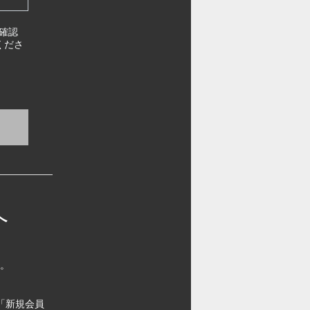
確認
くださ
へ
す。
「新規会員