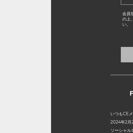
会員
の上
い。
いつもCE
2024年
ソーシャル