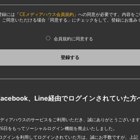
登録には「
CEメディアハウス会員規約
」への同意が必要です。内容をご
、ご同意いただける場合「同意する」にチェックをして、登録にお進み
会員規約に同意する
登録する
Facebook、Line経由でログインされていた方
メディアハウスのサービスをご利用いただき、誠にありがとうございま
2月26日をもってソーシャルログイン機能を廃止いたしました。
ログインを利用してログインされていた方は、誠にお手数ですが、上記