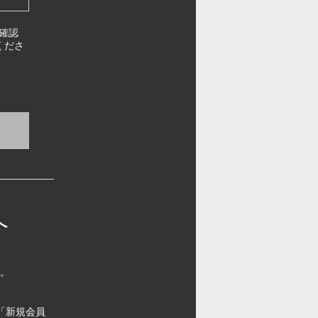
確認
くださ
へ
す。
「新規会員