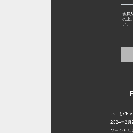
会員
の上
い。
いつもCE
2024年
ソーシャル