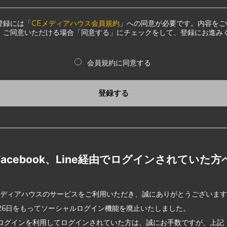
登録には「
CEメディアハウス会員規約
」への同意が必要です。内容をご
、ご同意いただける場合「同意する」にチェックをして、登録にお進み
会員規約に同意する
登録する
Facebook、Line経由でログインされていた方
メディアハウスのサービスをご利用いただき、誠にありがとうございま
2月26日をもってソーシャルログイン機能を廃止いたしました。
ログインを利用してログインされていた方は、誠にお手数ですが、上記