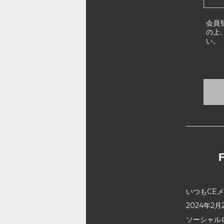
会員
の上
い。
いつもCE
2024年
ソーシャル