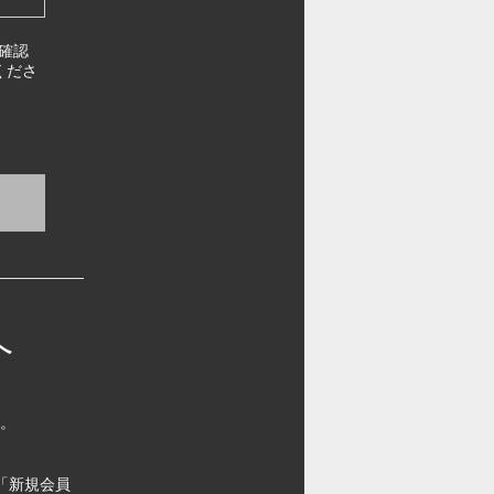
確認
くださ
へ
す。
「新規会員