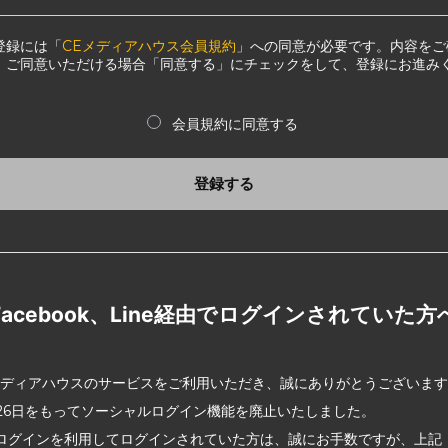
登録には「
CEメディアハウス会員規約
」への同意が必要です。内容をご
、ご同意いただける場合「同意する」にチェックをして、登録にお進み
会員規約に同意する
登録する
Facebook、Line経由でログインされていた方
メディアハウスのサービスをご利用いただき、誠にありがとうございま
2月26日をもってソーシャルログイン機能を廃止いたしました。
ログインを利用してログインされていた方は、誠にお手数ですが、上記