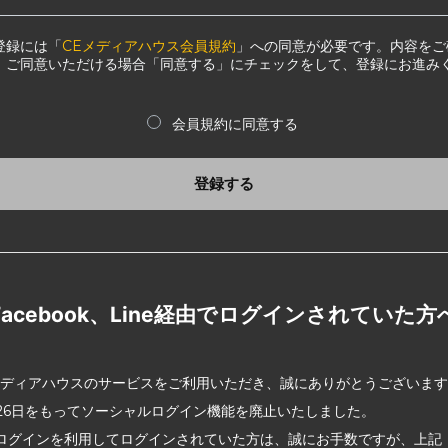
登録には「
CEメディアハウス会員規約
」への同意が必要です。内容をご
、ご同意いただける場合「同意する」にチェックをして、登録にお進み
会員規約に同意する
登録する
Facebook、Line経由でログインされていた方
メディアハウスのサービスをご利用いただき、誠にありがとうございま
2月26日をもってソーシャルログイン機能を廃止いたしました。
ログインを利用してログインされていた方は、誠にお手数ですが、上記