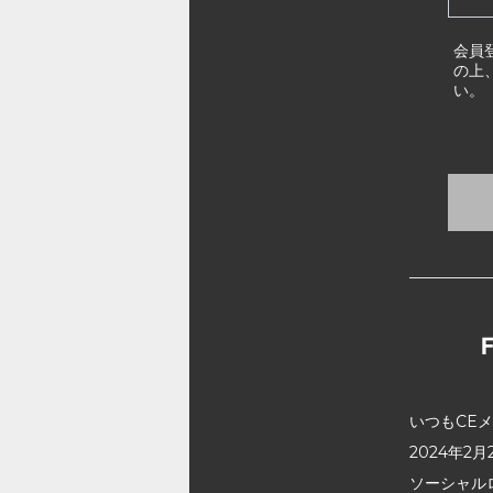
会員
の上
い。
いつもCE
2024年
ソーシャル