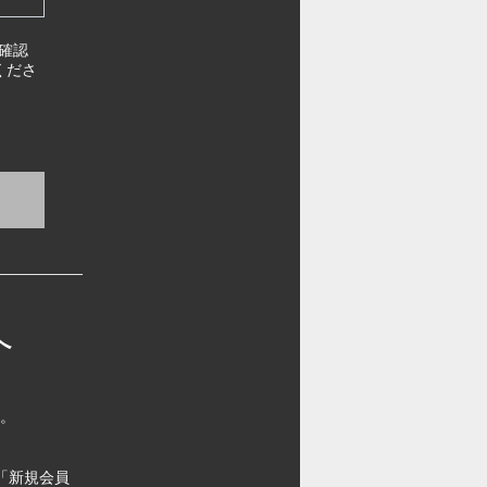
確認
くださ
へ
す。
「新規会員