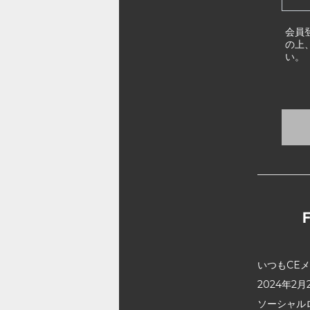
会員
の上
い。
いつもCE
2024年
ソーシャル