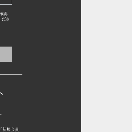
確認
くださ
へ
す。
「新規会員