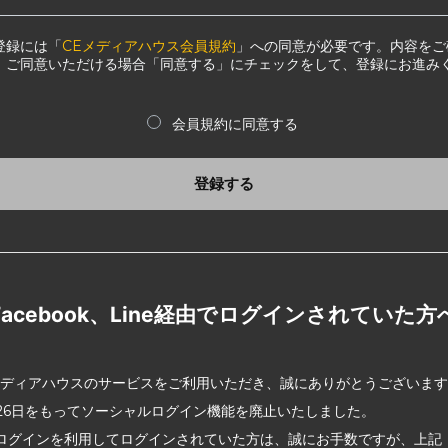
登録には「
CEメディアハウス会員規約
」への同意が必要です。内容をご
、ご同意いただける場合「同意する」にチェックをして、登録にお進み
会員規約に同意する
登録する
Facebook、Line経由でログインされていた方
メディアハウスのサービスをご利用いただき、誠にありがとうございま
2月26日をもってソーシャルログイン機能を廃止いたしました。
ログインを利用してログインされていた方は、誠にお手数ですが、上記