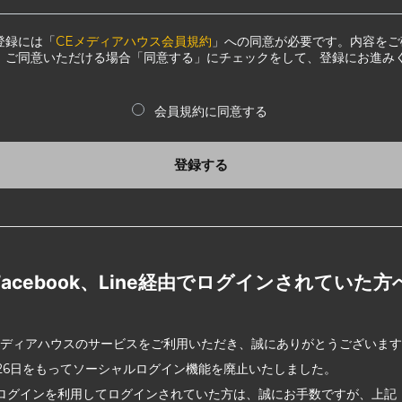
登録には「
CEメディアハウス会員規約
」への同意が必要です。内容をご
、ご同意いただける場合「同意する」にチェックをして、登録にお進み
会員規約に同意する
登録する
Facebook、Line経由でログインされていた方
メディアハウスのサービスをご利用いただき、誠にありがとうございま
2月26日をもってソーシャルログイン機能を廃止いたしました。
ログインを利用してログインされていた方は、誠にお手数ですが、上記