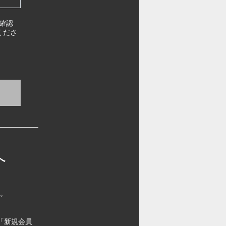
確認
くださ
へ
す。
「新規会員