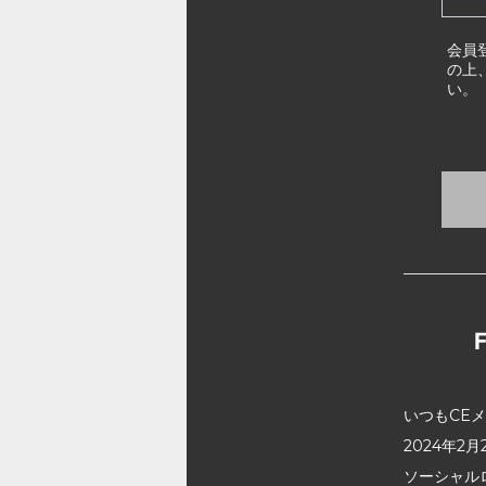
会員
の上
い。
いつもCE
2024年
ソーシャル