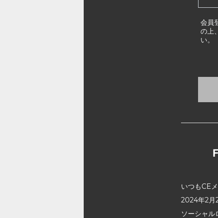
会員
の上
い。
いつもCE
2024年
ソーシャル