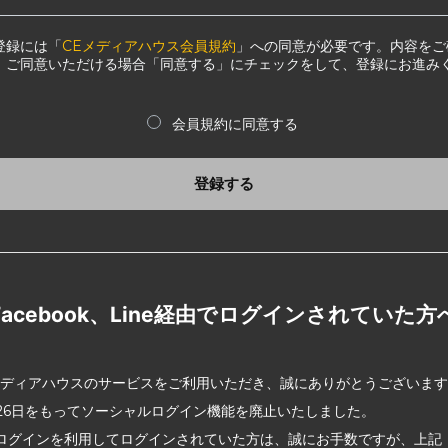
登録には「
CEメディアハウス会員規約
」への同意が必要です。内容をご
、ご同意いただける場合「同意する」にチェックをして、登録にお進み
会員規約に同意する
登録する
Facebook、Line経由でログインされていた方
メディアハウスのサービスをご利用いただき、誠にありがとうございま
2月26日をもってソーシャルログイン機能を廃止いたしました。
ログインを利用してログインされていた方は、誠にお手数ですが、上記