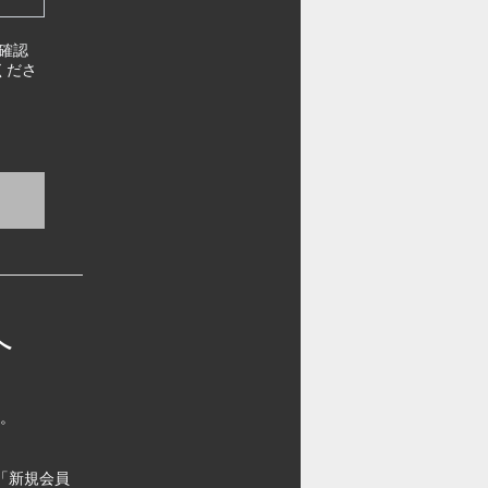
確認
くださ
へ
す。
「新規会員