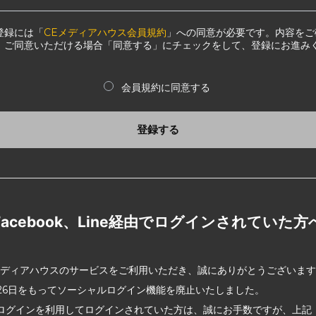
登録には「
CEメディアハウス会員規約
」への同意が必要です。内容をご
、ご同意いただける場合「同意する」にチェックをして、登録にお進み
会員規約に同意する
登録する
Facebook、Line経由でログインされていた方
メディアハウスのサービスをご利用いただき、誠にありがとうございま
2月26日をもってソーシャルログイン機能を廃止いたしました。
ログインを利用してログインされていた方は、誠にお手数ですが、上記