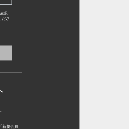
確認
くださ
へ
す。
「新規会員