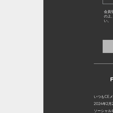
会員
の上
い。
いつもCE
2024年
ソーシャル