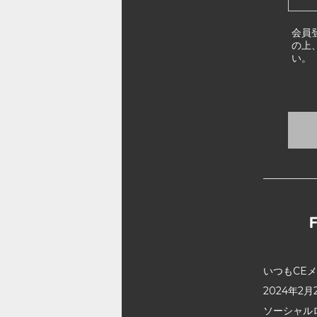
会員
の上
い。
いつもCE
2024年
ソーシャル