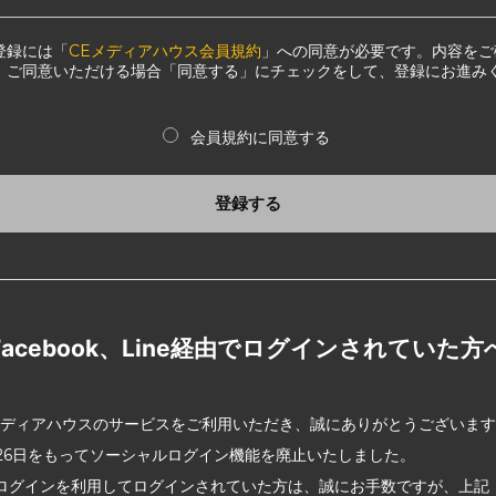
登録には「
CEメディアハウス会員規約
」への同意が必要です。内容をご
、ご同意いただける場合「同意する」にチェックをして、登録にお進み
会員規約に同意する
登録する
Facebook、Line経由でログインされていた方
メディアハウスのサービスをご利用いただき、誠にありがとうございま
2月26日をもってソーシャルログイン機能を廃止いたしました。
ログインを利用してログインされていた方は、誠にお手数ですが、上記