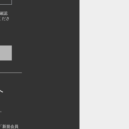
確認
くださ
へ
す。
「新規会員