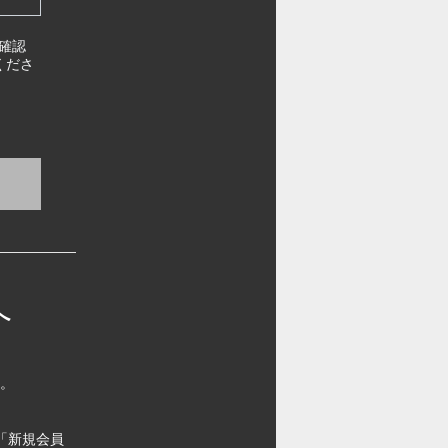
確認
くださ
へ
す。
「新規会員