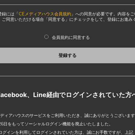
登録には「
CEメディアハウス会員規約
」への同意が必要です。内容をご
、ご同意いただける場合「同意する」にチェックをして、登録にお進み
会員規約に同意する
登録する
Facebook、Line経由でログインされていた方
メディアハウスのサービスをご利用いただき、誠にありがとうございま
2月26日をもってソーシャルログイン機能を廃止いたしました。
ログインを利用してログインされていた方は、誠にお手数ですが、上記