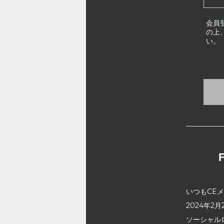
会員
の上
い。
いつもCE
2024年
ソーシャル