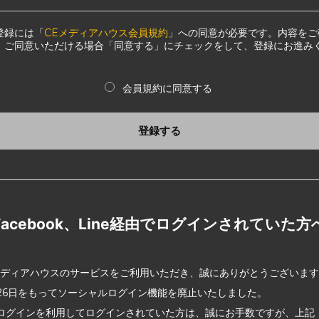
登録には「
CEメディアハウス会員規約
」への同意が必要です。内容をご
、ご同意いただける場合「同意する」にチェックをして、登録にお進み
会員規約に同意する
登録する
Facebook、Line経由でログインされていた方
メディアハウスのサービスをご利用いただき、誠にありがとうございま
2月26日をもってソーシャルログイン機能を廃止いたしました。
ログインを利用してログインされていた方は、誠にお手数ですが、上記