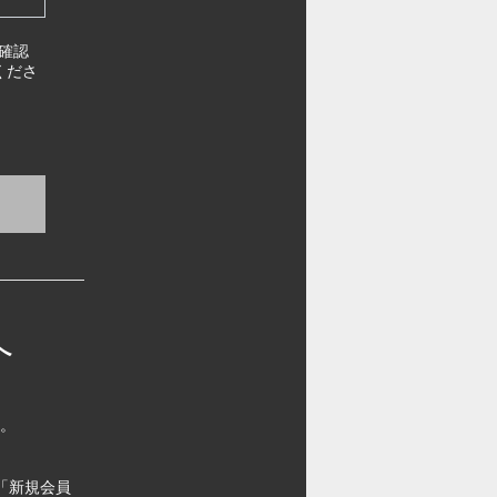
確認
くださ
へ
す。
「新規会員