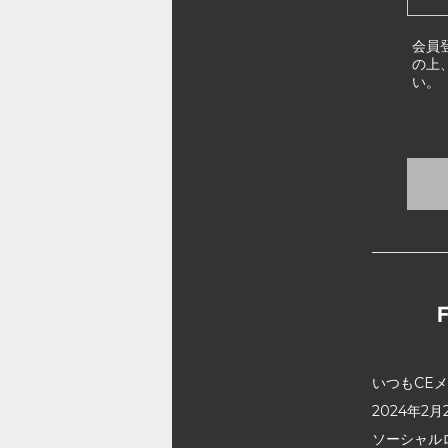
会員
の上
い。
いつもCE
2024年
ソーシャル