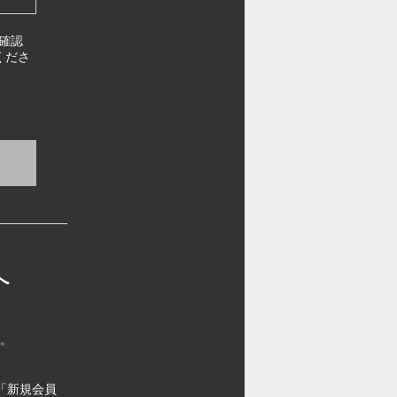
確認
くださ
へ
す。
「新規会員