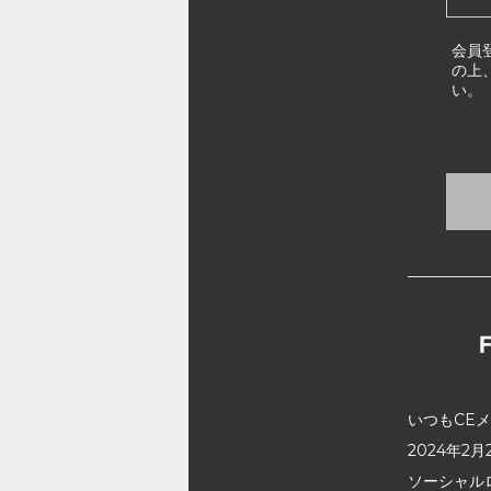
会員
の上
い。
いつもCE
2024年
ソーシャル