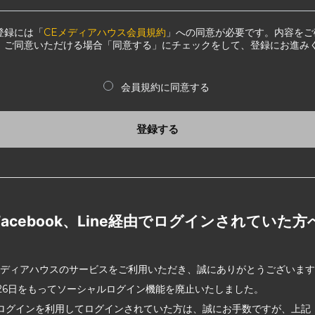
登録には「
CEメディアハウス会員規約
」への同意が必要です。内容をご
、ご同意いただける場合「同意する」にチェックをして、登録にお進み
会員規約に同意する
登録する
Facebook、Line経由でログインされていた方
メディアハウスのサービスをご利用いただき、誠にありがとうございま
2月26日をもってソーシャルログイン機能を廃止いたしました。
ログインを利用してログインされていた方は、誠にお手数ですが、上記