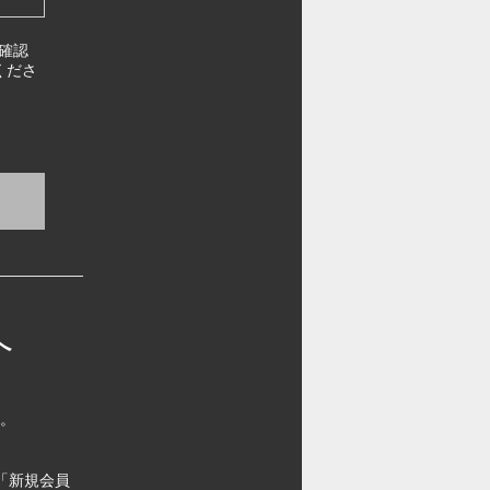
確認
くださ
へ
す。
「新規会員