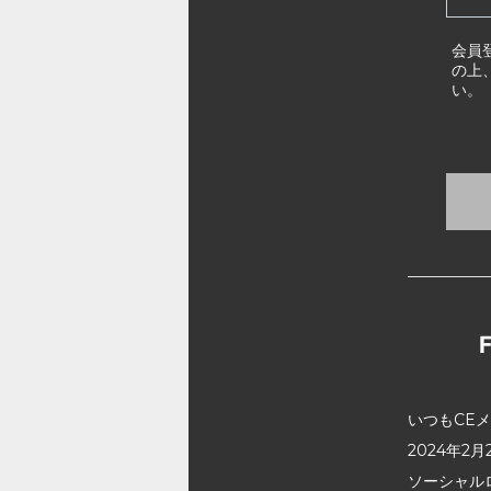
会員
の上
い。
いつもCE
2024年
ソーシャル