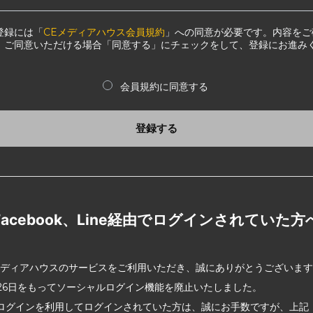
登録には「
CEメディアハウス会員規約
」への同意が必要です。内容をご
、ご同意いただける場合「同意する」にチェックをして、登録にお進み
会員規約に同意する
登録する
Facebook、Line経由でログインされていた方
メディアハウスのサービスをご利用いただき、誠にありがとうございま
2月26日をもってソーシャルログイン機能を廃止いたしました。
ログインを利用してログインされていた方は、誠にお手数ですが、上記