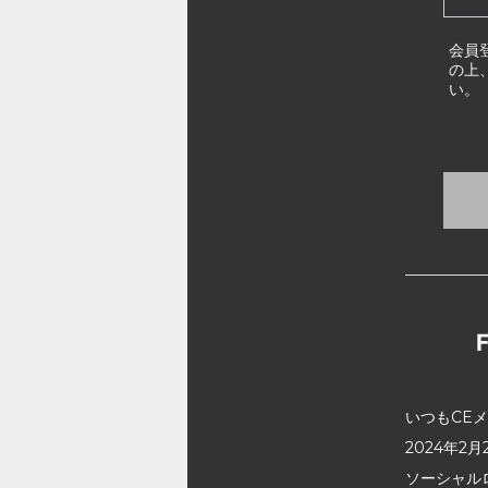
会員
の上
い。
いつもCE
2024年
ソーシャル