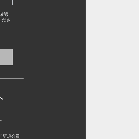
確認
くださ
へ
す。
「新規会員