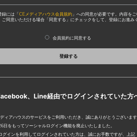
登録には「
CEメディアハウス会員規約
」への同意が必要です。内容をご
、ご同意いただける場合「同意する」にチェックをして、登録にお進み
会員規約に同意する
登録する
Facebook、Line経由でログインされていた方
メディアハウスのサービスをご利用いただき、誠にありがとうございま
2月26日をもってソーシャルログイン機能を廃止いたしました。
ログインを利用してログインされていた方は、誠にお手数ですが、上記