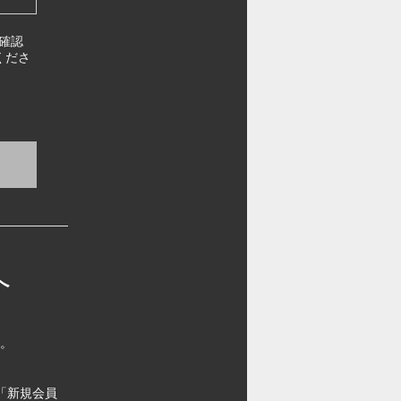
確認
くださ
へ
す。
「新規会員