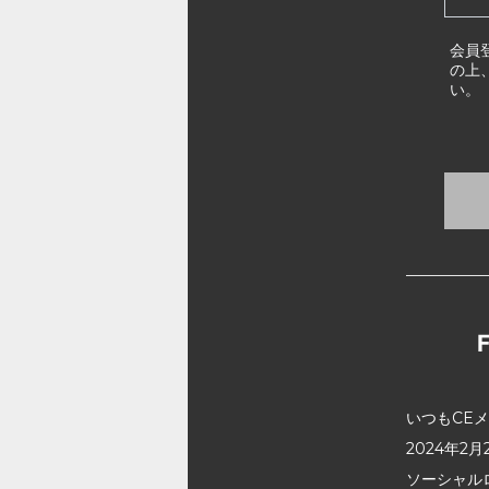
会員
の上
い。
いつもCE
2024年
ソーシャル