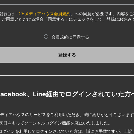
登録には「
CEメディアハウス会員規約
」への同意が必要です。内容をご
、ご同意いただける場合「同意する」にチェックをして、登録にお進み
会員規約に同意する
登録する
Facebook、Line経由でログインされていた方
メディアハウスのサービスをご利用いただき、誠にありがとうございま
2月26日をもってソーシャルログイン機能を廃止いたしました。
ログインを利用してログインされていた方は、誠にお手数ですが、上記