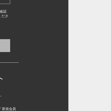
確認
くださ
へ
す。
「新規会員