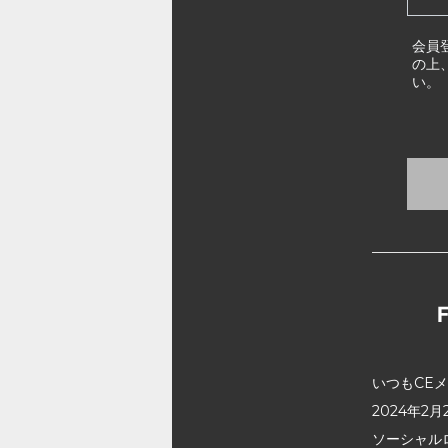
会員
の上
い。
いつもCE
2024年
ソーシャル