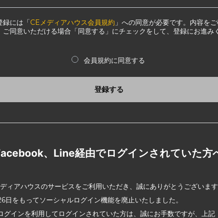
登録には「
CEメディアハウス会員規約
」への同意が必要です。内容をご
、ご同意いただける場合「同意する」にチェックをして、登録にお進み
会員規約に同意する
登録する
Facebook、Line経由でログインされていた方
メディアハウスのサービスをご利用いただき、誠にありがとうございま
2月26日をもってソーシャルログイン機能を廃止いたしました。
ログインを利用してログインされていた方は、誠にお手数ですが、上記