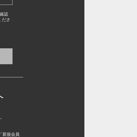
確認
くださ
へ
す。
「新規会員