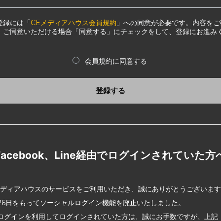
登録には「
CEメディアハウス会員規約
」への同意が必要です。内容をご
、ご同意いただける場合「同意する」にチェックをして、登録にお進み
会員規約に同意する
登録する
Facebook、Line経由でログインされていた方
メディアハウスのサービスをご利用いただき、誠にありがとうございま
2月26日をもってソーシャルログイン機能を廃止いたしました。
ログインを利用してログインされていた方は、誠にお手数ですが、上記