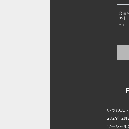
会員
の上
い。
いつもCE
2024年
ソーシャル