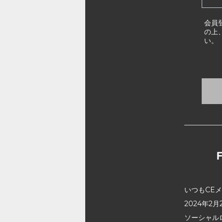
会員
の上
い。
いつもCE
2024年
ソーシャル