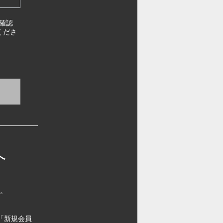
確認
くださ
へ
す。
「新規会員