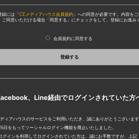
登録には「
CEメディアハウス会員規約
」への同意が必要です。内容をご
、ご同意いただける場合「同意する」にチェックをして、登録にお進み
会員規約に同意する
登録する
Facebook、Line経由でログインされていた方
メディアハウスのサービスをご利用いただき、誠にありがとうございま
2月26日をもってソーシャルログイン機能を廃止いたしました。
ログインを利用してログインされていた方は、誠にお手数ですが、上記