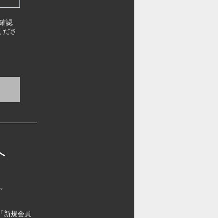
確認
くださ
へ
す。
「新規会員