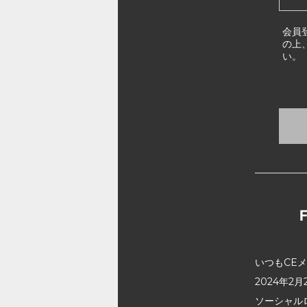
会員
の上
い。
いつもCE
2024年
ソーシャル