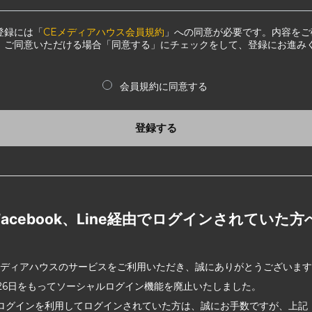
登録には「
CEメディアハウス会員規約
」への同意が必要です。内容をご
、ご同意いただける場合「同意する」にチェックをして、登録にお進み
会員規約に同意する
登録する
Facebook、Line経由でログインされていた方
メディアハウスのサービスをご利用いただき、誠にありがとうございま
2月26日をもってソーシャルログイン機能を廃止いたしました。
ログインを利用してログインされていた方は、誠にお手数ですが、上記