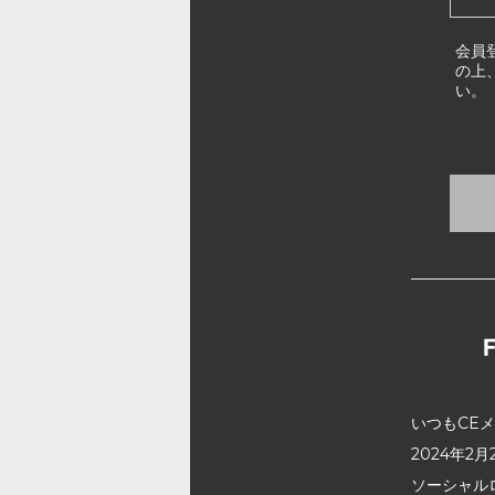
会員
の上
い。
いつもCE
2024年
ソーシャル