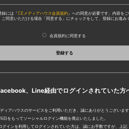
登録には「
CEメディアハウス会員規約
」への同意が必要です。内容をご
、ご同意いただける場合「同意する」にチェックをして、登録にお進み
会員規約に同意する
登録する
Facebook、Line経由でログインされていた方
メディアハウスのサービスをご利用いただき、誠にありがとうございま
2月26日をもってソーシャルログイン機能を廃止いたしました。
ログインを利用してログインされていた方は、誠にお手数ですが、上記