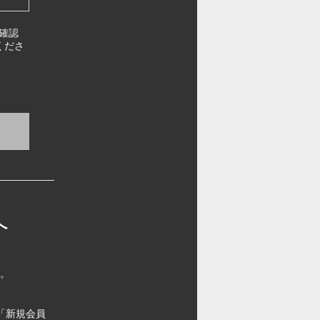
確認
くださ
へ
す。
「新規会員