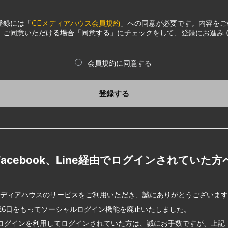
登録には「
CEメディアハウス会員規約
」への同意が必要です。内容をご
、ご同意いただける場合「同意する」にチェックをして、登録にお進み
会員規約に同意する
登録する
Facebook、Line経由でログインされていた方
メディアハウスのサービスをご利用いただき、誠にありがとうございま
2月26日をもってソーシャルログイン機能を廃止いたしました。
ログインを利用してログインされていた方は、誠にお手数ですが、上記