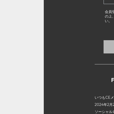
会員
の上
い。
いつもCE
2024年
ソーシャル