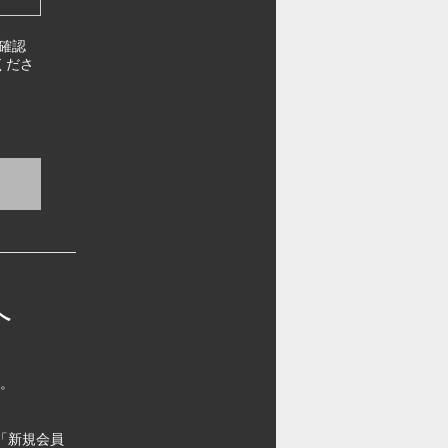
確認
くださ
へ
す。
「新規会員