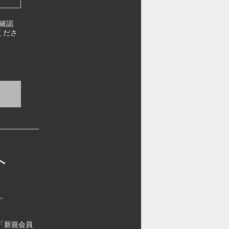
確認
くださ
へ
す。
「新規会員