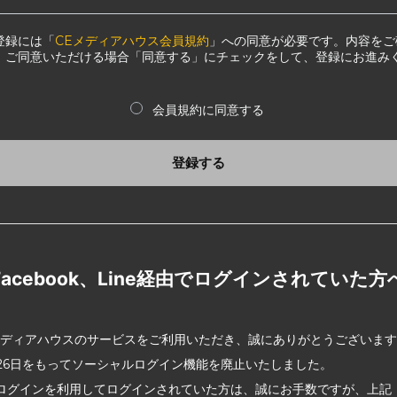
登録には「
CEメディアハウス会員規約
」への同意が必要です。内容をご
、ご同意いただける場合「同意する」にチェックをして、登録にお進み
会員規約に同意する
登録する
Facebook、Line経由でログインされていた方
メディアハウスのサービスをご利用いただき、誠にありがとうございま
2月26日をもってソーシャルログイン機能を廃止いたしました。
ログインを利用してログインされていた方は、誠にお手数ですが、上記