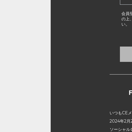
会員
の上
い。
いつもCE
2024年
ソーシャル