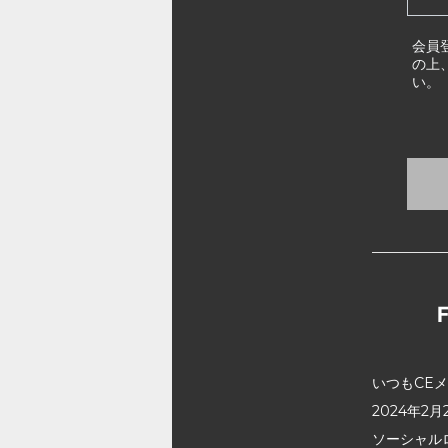
会員
の上
い。
いつもCE
2024年
ソーシャル