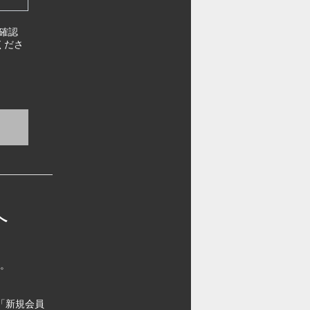
確認
くださ
へ
す。
「新規会員