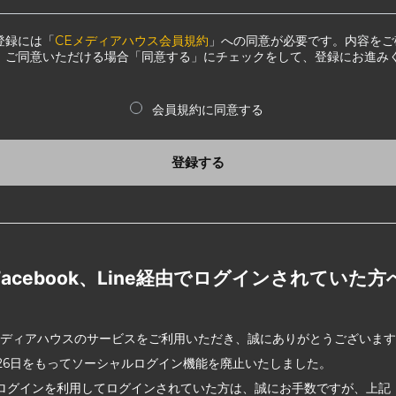
登録には「
CEメディアハウス会員規約
」への同意が必要です。内容をご
、ご同意いただける場合「同意する」にチェックをして、登録にお進み
会員規約に同意する
登録する
Facebook、Line経由でログインされていた方
メディアハウスのサービスをご利用いただき、誠にありがとうございま
2月26日をもってソーシャルログイン機能を廃止いたしました。
ログインを利用してログインされていた方は、誠にお手数ですが、上記